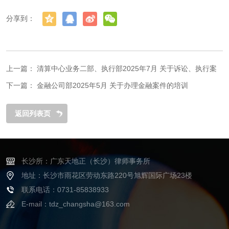
分享到：
上一篇：
清算中心业务二部、执行部2025年7月 关于诉讼、执行案
件办案指引的培训
下一篇：
金融公司部2025年5月 关于办理金融案件的培训
返回列表页
长沙所：广东天地正（长沙）律师事务所
地址：长沙市雨花区劳动东路220号旭辉国际广场23楼
联系电话：0731-85838933
E-mail：tdz_changsha@163.com