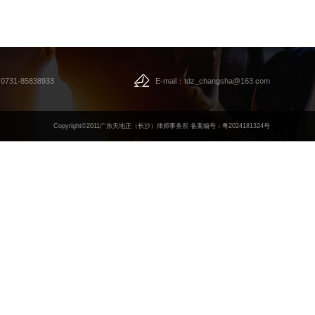
31-85838933
E-mail：tdz_changsha@163.com
Copyright©2011广东天地正（长沙）律师事务所
备案编号：粤2024181324号